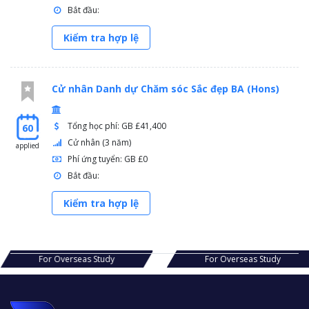
Bắt đầu:
Kiểm tra hợp lệ
Cử nhân Danh dự Chăm sóc Sắc đẹp BA (Hons)
Tổng học phí: GB £41,400
60
Cử nhân (3 năm)
applied
Phí ứng tuyển: GB £0
Bắt đầu:
Kiểm tra hợp lệ
s Study
For Overseas Study
For Ov