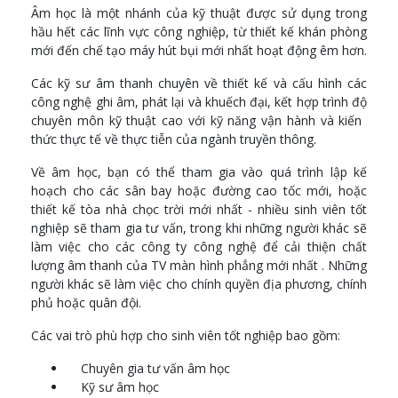
Âm học là một nhánh của kỹ thuật được sử dụng trong
Audio Systems
hầu hết các lĩnh vực công nghiệp, từ thiết kế khán phòng
Applied Signal Processing
mới đến chế tạo máy hút bụi mới nhất hoạt động êm hơn.
Project Management
Media Formats
Các kỹ sư âm thanh chuyên về thiết kế và cấu hình các
Building Acoustics
công nghệ ghi âm, phát lại và khuếch đại, kết hợp trình độ
chuyên môn kỹ thuật cao với kỹ năng vận hành và kiến ​​
Options
thức thực tế về thực tiễn của ngành truyền thông.
Practical Electronics
Về âm học, bạn có thể tham gia vào quá trình lập kế
Audio Post-Production
hoạch cho các sân bay hoặc đường cao tốc mới, hoặc
thiết kế tòa nhà chọc trời mới nhất - nhiều sinh viên tốt
Year three
nghiệp sẽ tham gia tư vấn, trong khi những người khác sẽ
Core modules
làm việc cho các công ty công nghệ để cải thiện chất
lượng âm thanh của TV màn hình phẳng mới nhất . Những
Audio Systems Design
người khác sẽ làm việc cho chính quyền địa phương, chính
Transducer Design
phủ hoặc quân đội.
Environmental Noise Control
Project
Các vai trò phù hợp cho sinh viên tốt nghiệp bao gồm:
Options
Chuyên gia tư vấn âm học
Kỹ sư âm học