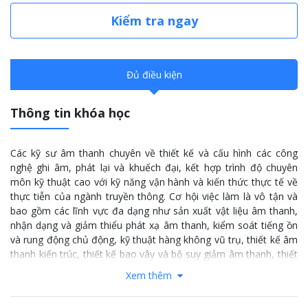
Kiểm tra ngay
Đủ điều kiện
Thông tin khóa học
Các kỹ sư âm thanh chuyên về thiết kế và cấu hình các công
nghệ ghi âm, phát lại và khuếch đại, kết hợp trình độ chuyên
môn kỹ thuật cao với kỹ năng vận hành và kiến thức thực tế về
thực tiễn của ngành truyền thông. Cơ hội việc làm là vô tận và
bao gồm các lĩnh vực đa dạng như sản xuất vật liệu âm thanh,
nhận dạng và giảm thiểu phát xạ âm thanh, kiểm soát tiếng ồn
và rung động chủ động, kỹ thuật hàng không vũ trụ, thiết kế âm
thanh kiến trúc, thiết kế bao vây và bộ suy giảm âm thanh, thiết
kế loa, thiết bị đo lường và phân tích, hệ thống sonar, nhận
Xem thêm
dạng giọng nói, thiết kế điện thoại di động, kiểm soát tiếng ồn
của xe và cách ly rung động.