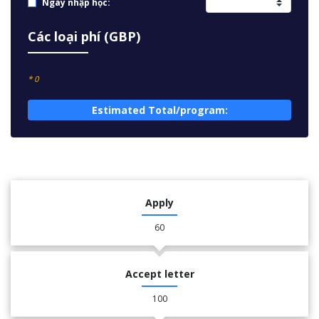
Ngày nhập học:
Các loại phí (GBP)
* 0
Estimated Total/program:
Apply
60
Accept letter
100