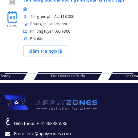
Tổng học phí: AU $18,000
60
Chứng chỉ sau đại học
applied
Phí ứng tuyển: AU $300
Bắt đầu:
Kiểm tra hợp lệ
s Study
For Overseas Study
For Ov
Điện thoại:
+ 61468385586
Email:
info@applyzones.com