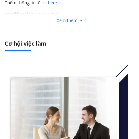
Thêm thông tin: Click
here
Qualification Core Units
Xem thêm
Manage Finances
Manage the Marketing Process
Develop and Implement Strategic Plan
Cơ hội việc làm
Develop a Marketing Plan
Lead and Manage Organisational Change
Identify and Evaluate Marketing Opportunities
Manage Market Research
Manage knowledge and information
Learning Methodology
Lectures, group activities, case studies and practical support
session
Mix of written assessment, report, role play and presentation