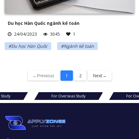
Du học Hàn Quốc ngành kế toán
24/04/2023
3045
1
#Du học Hàn Quốc
#Ngành kế toán
←Previous
1
2
Next→
s Study
For Overseas Study
For Ov