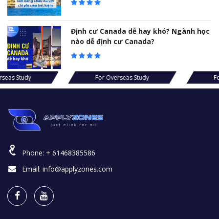
Định cư Canada dễ hay khó? Ngành học
nào dễ định cư Canada?
s Study
For Overseas Study
For Ov
Phone:
+ 61468385586
Email:
info@applyzones.com