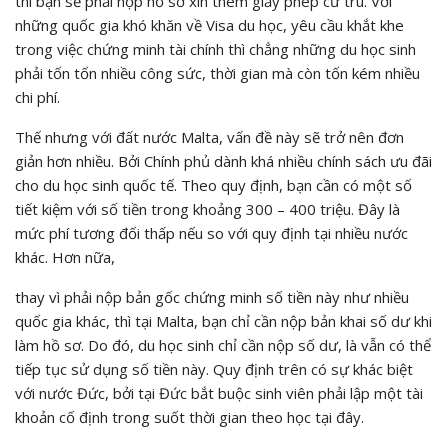
thì bạn sẽ phải nộp hồ sơ xin thêm giấy phép cư trú. Với
những quốc gia khó khăn về Visa du học, yêu cầu khắt khe
trong việc chứng minh tài chính thì chẳng những du học sinh
phải tốn tốn nhiều công sức, thời gian mà còn tốn kém nhiều
chi phí.
Thế nhưng với đất nước Malta, vấn đề này sẽ trở nên đơn
giản hơn nhiều. Bởi Chính phủ dành khá nhiều chính sách ưu đãi
cho du học sinh quốc tế. Theo quy định, bạn cần có một số
tiết kiệm với số tiền trong khoảng 300 – 400 triệu. Đây là
mức phí tương đối thấp nếu so với quy định tại nhiều nước
khác. Hơn nữa,
thay vì phải nộp bản gốc chứng minh số tiền này như nhiều
quốc gia khác, thì tại Malta, bạn chỉ cần nộp bản khai số dư khi
làm hồ sơ. Do đó, du học sinh chỉ cần nộp số dư, là vẫn có thể
tiếp tục sử dụng số tiền này. Quy định trên có sự khác biệt
với nước Đức, bởi tại Đức bắt buộc sinh viên phải lập một tài
khoản cố định trong suốt thời gian theo học tại đây.