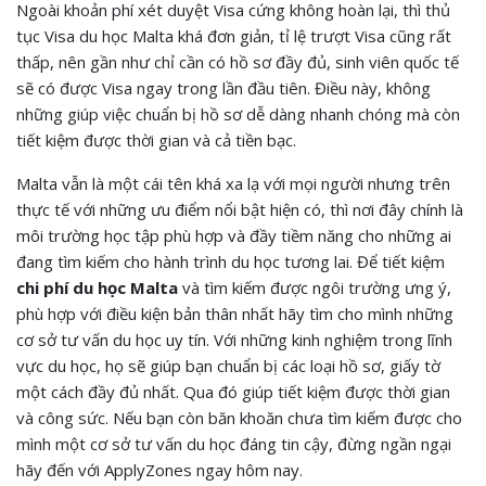
Ngoài khoản phí xét duyệt Visa cứng không hoàn lại, thì thủ
tục Visa du học Malta khá đơn giản, tỉ lệ trượt Visa cũng rất
thấp, nên gần như chỉ cần có hồ sơ đầy đủ, sinh viên quốc tế
sẽ có được Visa ngay trong lần đầu tiên. Điều này, không
những giúp việc chuẩn bị hồ sơ dễ dàng nhanh chóng mà còn
tiết kiệm được thời gian và cả tiền bạc.
Malta vẫn là một cái tên khá xa lạ với mọi người nhưng trên
thực tế với những ưu điểm nổi bật hiện có, thì nơi đây chính là
môi trường học tập phù hợp và đầy tiềm năng cho những ai
đang tìm kiếm cho hành trình du học tương lai. Để tiết kiệm
chi phí du học Malta
và tìm kiếm được ngôi trường ưng ý,
phù hợp với điều kiện bản thân nhất hãy tìm cho mình những
cơ sở tư vấn du học uy tín. Với những kinh nghiệm trong lĩnh
vực du học, họ sẽ giúp bạn chuẩn bị các loại hồ sơ, giấy tờ
một cách đầy đủ nhất. Qua đó giúp tiết kiệm được thời gian
và công sức. Nếu bạn còn băn khoăn chưa tìm kiếm được cho
mình một cơ sở tư vấn du học đáng tin cậy, đừng ngần ngại
hãy đến với ApplyZones ngay hôm nay.