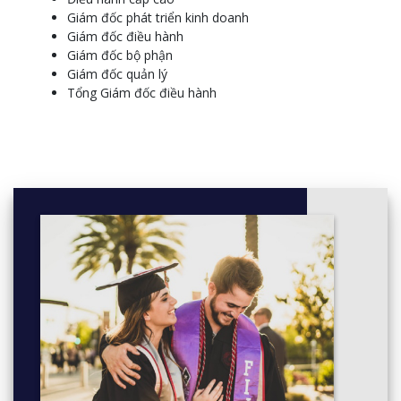
Manage innovation and continuous improvement
Giám đốc phát triển kinh doanh
Develop and implement strategic plans
Giám đốc điều hành
Develop and implement a business plan
Giám đốc bộ phận
Manage market research
Giám đốc quản lý
Develop a marketing plan
Tổng Giám đốc điều hành
Manage risk
Develop workplace policy and procedures for
sustainability
Develop, implement and maintain WHS management
systems