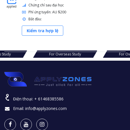
Chứng chỉ sau đại học
applied
Phí ứng tuyển: AU $200
Bắt đầu:
Kiểm tra hợp lệ
s Study
For Overseas Study
For Ov
Điện thoại:
+ 61468385586
Email:
info@applyzones.com