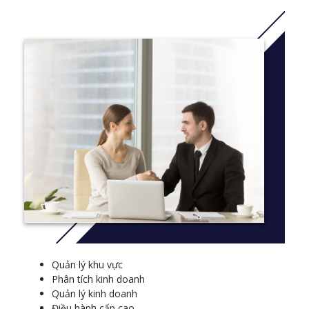
lượng về kết quả học tập sinh viên khi quyết định đánh giá dựa
trên chiến lược đánh giá và đào tạo trình độ bằng cấp chuyên
môn. Bằng chứng đánh giá có thể bao gồm nhưng không giới
hạn với:
Trường hợp nghiên cứu điển hình
Dự án
Báo cáo bằng văn bản
Câu hỏi bằng văn bản
Nhập vai
Quan sát / Thuyết trình, Trình bày
Thêm thông tin:
Click
here
Course Structure
NAME
Manage finances
Quản lý khu vực
Manage knowledge and information
Phân tích kinh doanh
Lead and manage organisational change
Quản lý kinh doanh
Provide leadership across the organisation
Điều hành cấp cao