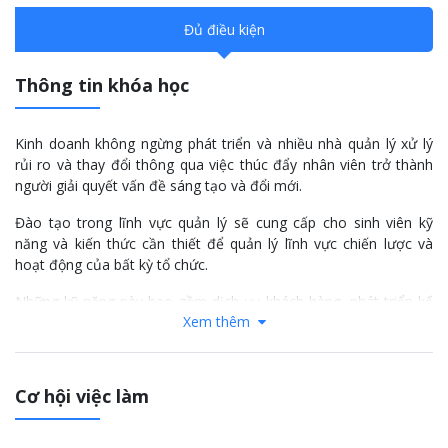
Đủ điều kiện
Thông tin khóa học
Kinh doanh không ngừng phát triển và nhiều nhà quản lý xử lý
rủi ro và thay đổi thông qua việc thúc đẩy nhân viên trở thành
người giải quyết vấn đề sáng tạo và đổi mới.
Đào tạo trong lĩnh vực quản lý sẽ cung cấp cho sinh viên kỹ
năng và kiến thức cần thiết để quản lý lĩnh vực chiến lược và
hoạt động của bất kỳ tổ chức.
Những kỹ năng này bao gồm dịch vụ khách hàng, phát triển kế
Xem thêm
hoạch hoạt động, quản lý dự án, tuyển dụng nhân viên và lập kế
hoạch tài chính.
Đánh giá khóa học
Cơ hội việc làm
Giảng viên đào tạo / Giám định viên sẽ sử dụng các công cụ
đánh giá chính xác để thu thập bằng chứng đầy đủ và chất