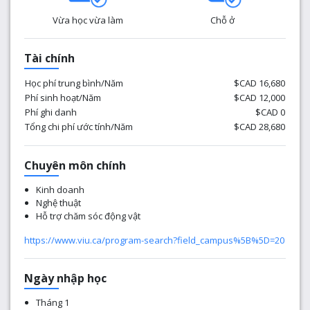
Vừa học vừa làm
Chỗ ở
Tài chính
Học phí trung bình/Năm
$CAD 16,680
Phí sinh hoạt/Năm
$CAD 12,000
Phí ghi danh
$CAD 0
Tổng chi phí ước tính/Năm
$CAD 28,680
Chuyên môn chính
Kinh doanh
Nghệ thuật
Hỗ trợ chăm sóc động vật
https://www.viu.ca/program-search?field_campus%5B%5D=20
Ngày nhập học
Tháng 1