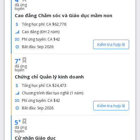
giúp bạn tiết kiệm thời gian và tiền bạc.
đã ứng
tuyển
Quyền lợi dành cho tổ chức
Cao đẳng Chăm sóc và Giáo dục mầm non
Tổng học phí: CA $62,778
Gia tăng năng suất
Cao đẳng (ĐH 2 năm)
Khách hàng nhận sự hài lòng và dịch vụ nâng cao
Tăng cường khả năng sử dụng hoặc thích ứng với
Phí ứng tuyển: CA $42
Kiểm tra hợp lệ
các công nghệ thay đổi
Bắt đầu: Sep 2026
Lực lượng lao động có kỹ năng tay nghề cao
Đào tạo và dịch vụ chất lượng theo xu hướng
+
7
đã ứng
tuyển
Chứng chỉ Quản lý kinh doanh
Tổng học phí: CA $24,473
Chương trình đào tạo nghề (1 năm)
Phí ứng tuyển: CA $42
Kiểm tra hợp lệ
Bắt đầu: Sep 2026
+
5
đã ứng
tuyển
Cử nhân Giáo dục