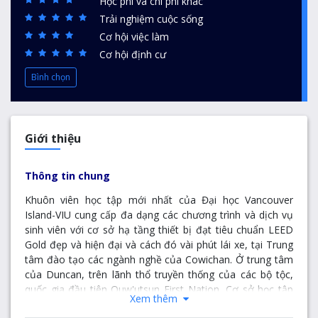
Học phí và chi phí khác
Trải nghiệm cuộc sống
Cơ hội việc làm
Cơ hội định cư
Bình chọn
Giới thiệu
Thông tin chung
Khuôn viên học tập mới nhất của Đại học Vancouver
Island-VIU cung cấp đa dạng các chương trình và dịch vụ
sinh viên với cơ sở hạ tầng thiết bị đạt tiêu chuẩn LEED
Gold đẹp và hiện đại và cách đó vài phút lái xe, tại Trung
tâm đào tạo các ngành nghề của Cowichan. Ở trung tâm
của Duncan, trên lãnh thổ truyền thống của các bộ tộc,
quốc gia đầu tiên Quw'utsun First Nation, Cơ sở học tập
Xem thêm
Cowichan cách nhiều nhà hàng, trung tâm mua sắm và