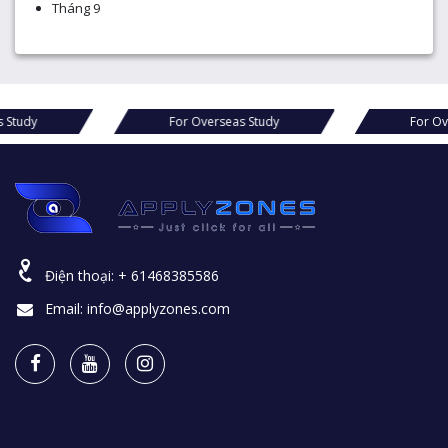
Tháng 9
For Overseas Study
For Overseas Study
Điện thoại:
+ 61468385586
Email:
info@applyzones.com