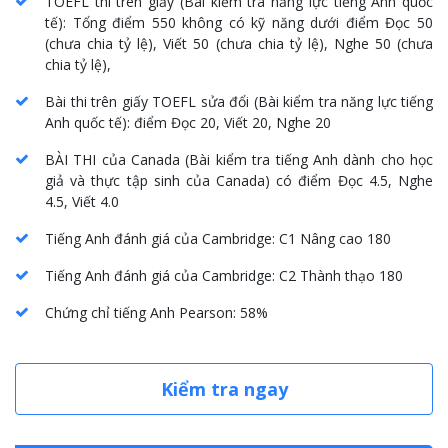
TOEFL thi trên giấy
(
Bài kiểm tra năng lực tiếng Anh quốc
tế
):
Tổng điểm
550
không có kỹ năng dưới điểm
Đọc 50
(
chưa chia tỷ lệ
), Viết 50 (
chưa chia tỷ lệ
), Nghe 50 (
chưa
chia tỷ lệ
),
Bài thi trên giấy TOEFL sửa đổi
(
Bài kiểm tra năng lực tiếng
Anh quốc tế
): điểm Đọc 20, Viết 20, Nghe 20
BÀI THI của Canada
(
Bài kiểm tra tiếng Anh dành cho học
giả và thực tập sinh của Canada
) có điểm Đọc 4.5, Nghe
4.5, Viết 4.0
Tiếng Anh đánh giá của Cambridge
:
C1 Nâng cao
180
Tiếng Anh đánh giá của Cambridge
:
C2 Thành thạo
180
Chứng chỉ tiếng Anh Pearson
: 58%
Kiểm tra ngay