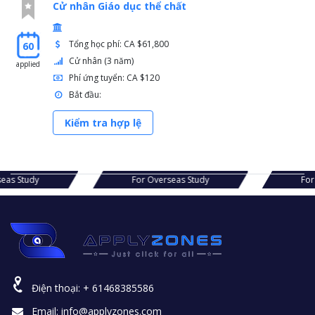
Cử nhân Giáo dục thể chất
Tổng học phí: CA $61,800
60
Cử nhân (3 năm)
applied
Phí ứng tuyển: CA $120
Bắt đầu:
Kiểm tra hợp lệ
s Study
For Overseas Study
For Ov
Điện thoại:
+ 61468385586
Email:
info@applyzones.com