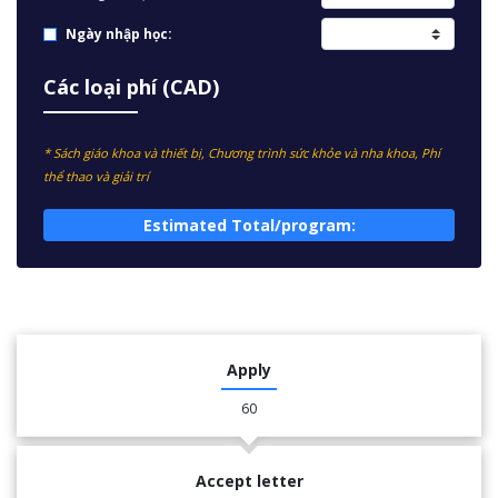
Ngày nhập học:
Các loại phí (CAD)
* Sách giáo khoa và thiết bị, Chương trình sức khỏe và nha khoa, Phí
thể thao và giải trí
Estimated Total/program:
Apply
60
Accept letter