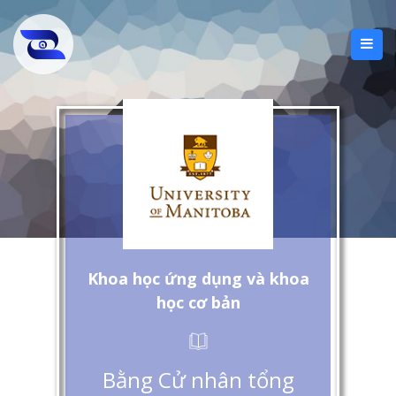
Khoa học ứng dụng và khoa
học cơ bản
Bằng Cử nhân tổng