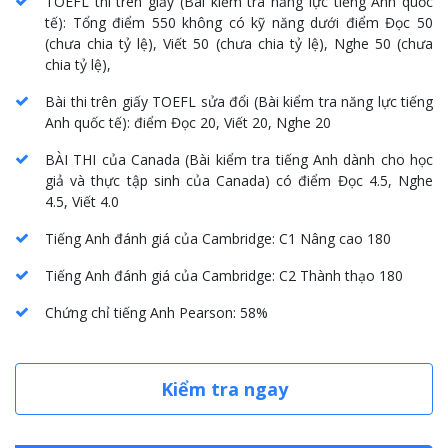
TOEFL thi trên giấy
(
Bài kiểm tra năng lực tiếng Anh quốc
tế
):
Tổng điểm
550
không có kỹ năng dưới điểm
Đọc 50
(
chưa chia tỷ lệ
), Viết 50 (
chưa chia tỷ lệ
), Nghe 50 (
chưa
chia tỷ lệ
),
Bài thi trên giấy TOEFL sửa đổi
(
Bài kiểm tra năng lực tiếng
Anh quốc tế
): điểm Đọc 20, Viết 20, Nghe 20
BÀI THI của Canada
(
Bài kiểm tra tiếng Anh dành cho học
giả và thực tập sinh của Canada
) có điểm Đọc 4.5, Nghe
4.5, Viết 4.0
Tiếng Anh đánh giá của Cambridge
:
C1 Nâng cao
180
Tiếng Anh đánh giá của Cambridge
:
C2 Thành thạo
180
Chứng chỉ tiếng Anh Pearson
: 58%
Kiểm tra ngay