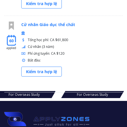
Kiểm tra hợp lệ
Cử nhân Giáo dục thể chất
Tổng học phí: CA $61,800
60
Cử nhân (3 năm)
applied
Phí ứng tuyển: CA $120
Bắt đầu:
Kiểm tra hợp lệ
s Study
For Overseas Study
For Ov