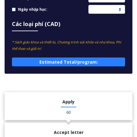
Ngày nhập học:
Các loại phí (CAD)
* Sách giáo khoa và thiết bị, Chương trình sức khỏe và nha khoa, Phí
thể thao và giải trí
Estimated Total/program:
Apply
60
Accept letter