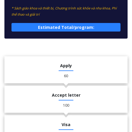
* Sách giáo khoa và thiết bị, Chương trình sức khỏe và nha khoa, Phí
thể thao và giải trí
Estimated Total/program:
Apply
60
Accept letter
100
Visa