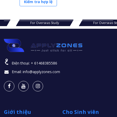
Kiểm tra hợp lệ
s Study
For Overseas Study
For Ov
Điện thoại:
+ 61468385586
Email:
info@applyzones.com
Giới thiệu
Cho Sinh viên