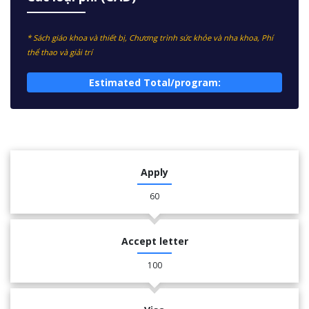
* Sách giáo khoa và thiết bị, Chương trình sức khỏe và nha khoa, Phí
thể thao và giải trí
Estimated Total/program:
Apply
60
Accept letter
100