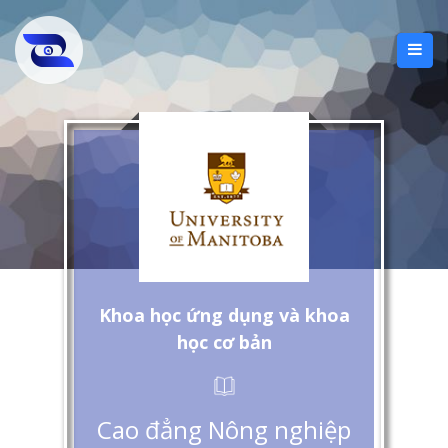
Khoa học ứng dụng và khoa
học cơ bản
Cao đẳng Nông nghiệp