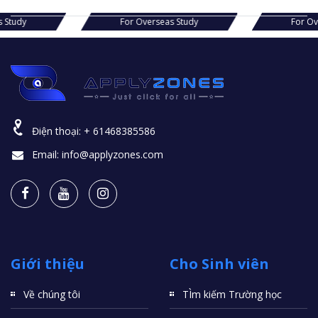
s Study
For Overseas Study
For O
Điện thoại:
+ 61468385586
Email:
info@applyzones.com
Giới thiệu
Cho Sinh viên
Về chúng tôi
TÌm kiếm Trường học