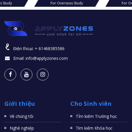
s Study
For Overseas Study
For Ov
Điện thoại:
+ 61468385586
Email:
info@applyzones.com
Giới thiệu
Cho Sinh viên
Về chúng tôi
TÌm kiếm Trường học
Nghề nghiệp
Tìm kiếm Khóa học