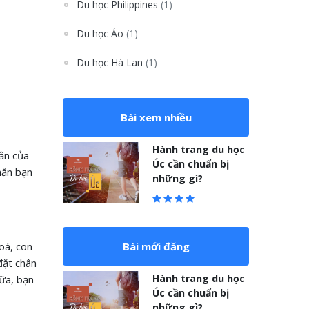
Du học Philippines
(1)
Du học Áo
(1)
Du học Hà Lan
(1)
Bài xem nhiều
Hành trang du học
hần của
Úc cần chuẩn bị
hăn bạn
những gì?
oá, con
Bài mới đăng
đặt chân
Hành trang du học
nữa, bạn
Úc cần chuẩn bị
những gì?