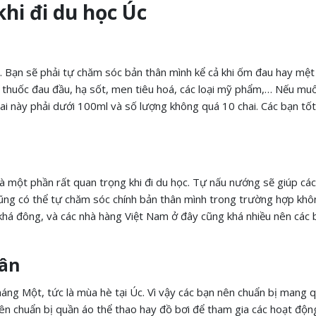
khi đi du học Úc
c. Bạn sẽ phải tự chăm sóc bản thân mình kể cả khi ốm đau hay mệt
, thuốc đau đầu, hạ sốt, men tiêu hoá, các loại mỹ phẩm,… Nếu m
hai này phải dưới 100ml và số lượng không quá 10 chai. Các bạn tố
 một phần rất quan trọng khi đi du học. Tự nấu nướng sẽ giúp các
 cũng có thể tự chăm sóc chính bản thân mình trong trường hợp kh
 khá đông, và các nhà hàng Việt Nam ở đây cũng khá nhiều nên các
hân
áng Một, tức là mùa hè tại Úc. Vì vậy các bạn nên chuẩn bị mang 
n chuẩn bị quần áo thể thao hay đồ bơi để tham gia các hoạt độn