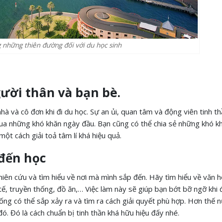
 những thiên đường đối với du học sinh
ười thân và bạn bè.
à và cô đơn khi đi du học. Sự an ủi, quan tâm và động viên tinh t
ua những khó khăn ngày đầu. Bạn cũng có thể chia sẻ những khó k
ột cách giải toả tâm lí khá hiệu quả.
 đến học
hiên cứu và tìm hiểu về nơi mà mình sắp đến. Hãy tìm hiểu về văn h
 tế, truyền thống, đồ ăn,… Việc làm này sẽ giúp bạn bớt bỡ ngỡ khi 
ống có thể sắp xảy ra và tìm ra cách giải quyết phù hợp. Hơn thế 
đó. Đó là cách chuẩn bị tinh thần khá hữu hiệu đấy nhé.