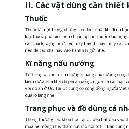
II. Các vật dùng cần thiết 
Thuốc
Thuốc là một trong những cần thiết nhất khi đi du họ
loại thuốc phổ biến nên chuẩn bị như thuốc đau bụng
các chai lọ dạng nước lên máy bay thì hãy lưu ý các c
nên để các chai này vào hành lí kí gửi nhé.
Kĩ năng nấu nướng
Tự trang bị cho mình những kí năng nấu nướng cũng là
kiệm được kha khá chi phí ăn uống, ngoài ra các bạn
với đồ ăn ở Úc. Tại Úc cũng có cộng đồng người Việt
quá lo lắng nhé.
Trang phục và đồ dùng cá n
Thông thường các khoá học tại Úc đều bắt đầu vào th
mùa hè mỏng nhẹ, thấm hút mồ hôi tốt,… Bạn cũng nê