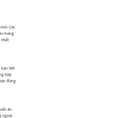
 mỏi. Các
uốn mang
t nhất
 bạn tiết
ông hợp
 bạn đừng
quần áo
g ngoài