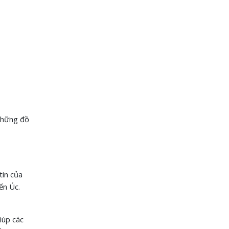
 những đồ
tin của
ến Úc.
iúp các