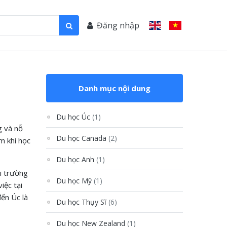
Đăng nhập
Danh mục nội dung
Du học Úc
(1)
g và nỗ
Du học Canada
(2)
m khi học
Du học Anh
(1)
ôi trường
Du học Mỹ
(1)
iệc tại
đến Úc là
Du học Thụy Sĩ
(6)
Du học New Zealand
(1)