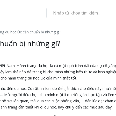
ng du học Úc cần chuẩn bị những gì?
huẩn bị những gì?
 Việt Nam. Hành trang du học là cả một quá trình dài của sự cố gắn
ậy làm thế nào để trang bị cho mình những kiến thức và kinh nghiệ
ị cho hành trang du học Úc của mình thật tốt.
ắc đến du học. Có rất nhiều lí do để giải thích cho điều này như m
lí,… Mỗi người đều chọn cho mình một lí do riêng khi học tập và làm v
các hồ sơ liên quan, trải qua các cuộc phỏng vấn,… đến lúc đặt chân 
nh trang cần thiết khi đi du học, hãy chú ý đến các mục sau đây.